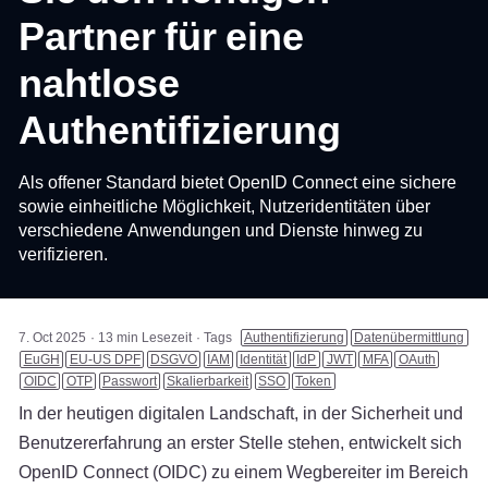
Partner für eine
nahtlose
Authentifizierung
Als offener Standard bietet OpenID Connect eine sichere
sowie einheitliche Möglichkeit, Nutzeridentitäten über
verschiedene Anwendungen und Dienste hinweg zu
verifizieren.
7. Oct 2025
13 min Lesezeit
Tags
Authentifizierung
Datenübermittlung
EuGH
EU-US DPF
DSGVO
IAM
Identität
IdP
JWT
MFA
OAuth
OIDC
OTP
Passwort
Skalierbarkeit
SSO
Token
In der heutigen digitalen Landschaft, in der Sicherheit und
Benutzererfahrung an erster Stelle stehen, entwickelt sich
OpenID Connect (OIDC) zu einem Wegbereiter im Bereich