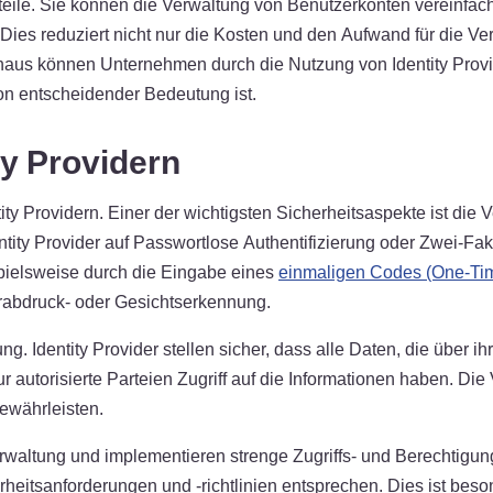
teile. Sie können die Verwaltung von Benutzerkonten vereinfach
ies reduziert nicht nur die Kosten und den Aufwand für die Ve
inaus können Unternehmen durch die Nutzung von Identity Provid
on entscheidender Bedeutung ist.
ty Providern
ntity Providern. Einer der wichtigsten Sicherheitsaspekte ist d
tity Provider auf Passwortlose Authentifizierung oder Zwei-Fak
spielsweise durch die Eingabe eines
einmaligen Codes (One-Ti
rabdruck- oder Gesichtserkennung.
ung. Identity Provider stellen sicher, dass alle Daten, die über 
nur autorisierte Parteien Zugriff auf die Informationen haben. Di
ewährleisten.
Verwaltung und implementieren strenge Zugriffs- und Berechtigu
erheitsanforderungen und -richtlinien entsprechen. Dies ist beso