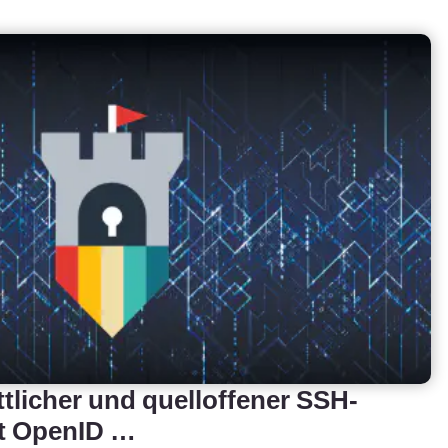
ttlicher und quelloffener SSH-
it OpenID …