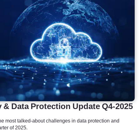
 & Data Protection Update Q4-2025
the most talked-about challenges in data protection and
arter of 2025.