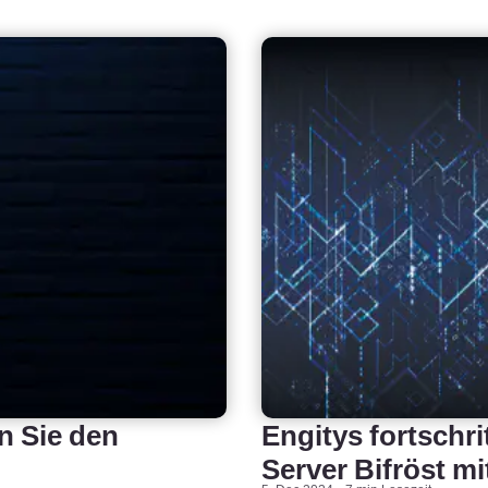
n Sie den
Engitys fortschri
Server Bifröst m