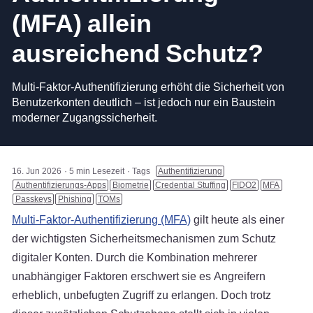
(MFA) allein
ausreichend Schutz?
Multi-Faktor-Authentifizierung erhöht die Sicherheit von
Benutzerkonten deutlich – ist jedoch nur ein Baustein
moderner Zugangssicherheit.
16. Jun 2026
5 min Lesezeit
Tags
Authentifizierung
Authentifizierungs-Apps
Biometrie
Credential Stuffing
FIDO2
MFA
Passkeys
Phishing
TOMs
Multi-Faktor-Authentifizierung (MFA)
gilt heute als einer
der wichtigsten Sicherheitsmechanismen zum Schutz
digitaler Konten. Durch die Kombination mehrerer
unabhängiger Faktoren erschwert sie es Angreifern
erheblich, unbefugten Zugriff zu erlangen. Doch trotz