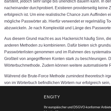
darstellt, jedoch sehr lange bis unendlich dauern kann. In 
nacheinander durchprobiert. Existieren providerseitig keine Z
erfolgreich ist. Um eine realistische Chance zum Auffinden 
mögliche Passwörter ab. Hierfür verwendet er regelmäßig Too
abzuwickeln. Je nach Komplexität und Länge des Passwortes 
Aus diesem Grund macht es aus Hackersicht häufig Sinn, di
anderen Methoden zu kombinieren. Dafür bieten sich grunds
Passwörterlisten genommen und im Rahmen des systematische
Großteil von angegriffenen Konten stark zu beschleunigen. D
Wörterbuchmethode. Zudem können weitere automatisierte Re
Während die Brute-Force Methode zumindest theoretisch irge
von im Wörterbuch befindlichen Wörtern nur erfolgreich sei
ENGITY
Ihr europäischer und DSGVO-konformer Anbiete