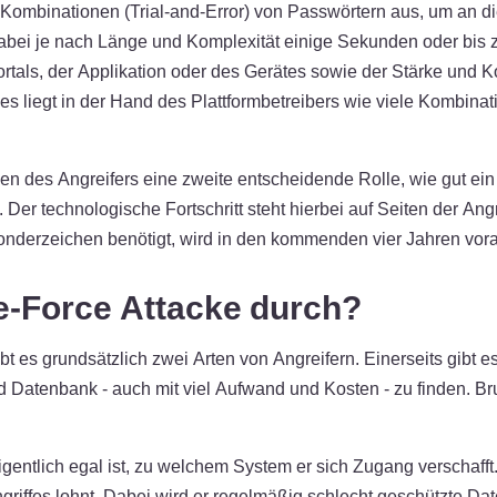
 Kombinationen (Trial-and-Error) von Passwörtern aus, um an d
bei je nach Länge und Komplexität einige Sekunden oder bis 
rtals, der Applikation oder des Gerätes sowie der Stärke und 
 liegt in der Hand des Plattformbetreibers wie viele Kombinat
en des Angreifers eine zweite entscheidende Rolle, wie gut ein 
 Der technologische Fortschritt steht hierbei auf Seiten der Ang
nderzeichen benötigt, wird in den kommenden vier Jahren vorau
te-Force Attacke durch?
ibt es grundsätzlich zwei Arten von Angreifern. Einerseits gibt es
 Datenbank - auch mit viel Aufwand und Kosten - zu finden. Bru
gentlich egal ist, zu welchem System er sich Zugang verschafft. 
iffes lohnt. Dabei wird er regelmäßig schlecht geschützte Da