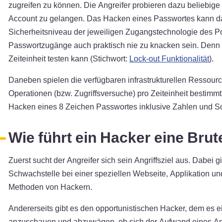
zugreifen zu können. Die Angreifer probieren dazu beliebige
Account zu gelangen. Das Hacken eines Passwortes kann da
Sicherheitsniveau der jeweiligen Zugangstechnologie des Po
Passwortzugänge auch praktisch nie zu knacken sein. Denn es
Zeiteinheit testen kann (Stichwort:
Lock-out Funktionalität
).
Daneben spielen die verfügbaren infrastrukturellen Ressourc
Operationen (bzw. Zugriffsversuche) pro Zeiteinheit bestimmt.
Hacken eines 8 Zeichen Passwortes inklusive Zahlen und So
Wie führt ein Hacker eine Bru
Zuerst sucht der Angreifer sich sein Angriffsziel aus. Dabei g
Schwachstelle bei einer speziellen Webseite, Applikation und
Methoden von Hackern.
Andererseits gibt es den opportunistischen Hacker, dem es ei
anzuschauen und abzuwägen, ob sich der Aufwand eines Angr