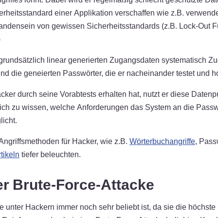
rheitsstandard einer Applikation verschaffen wie z.B. verwende
ndensein von gewissen Sicherheitsstandards (z.B. Lock-Out Fu
)
it grundsätzlich linear generierten Zugangsdaten systematisch 
l und die geneierten Passwörter, die er nacheinander testet und
er durch seine Vorabtests erhalten hat, nutzt er diese Datenp
lfreich zu wissen, welche Anforderungen das System an die Pass
icht.
 Angriffsmethoden für Hacker, wie z.B.
Wörterbuchangriffe
, Pass
tikeln
tiefer beleuchten.
er Brute-Force-Attacke
die unter Hackern immer noch sehr beliebt ist, da sie die höchst