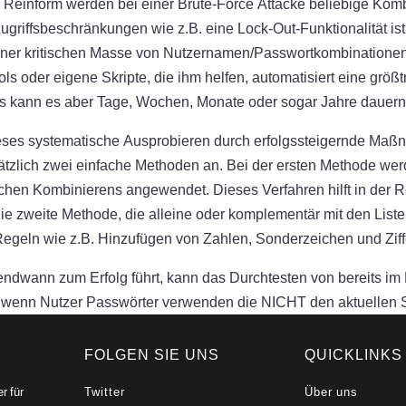
der Reinform werden bei einer Brute-Force Attacke beliebige K
ugriffsbeschränkungen wie z.B. eine Lock-Out-Funktionalität ist
einer kritischen Masse von Nutzernamen/Passwortkombinationen 
ls oder eigene Skripte, die ihm helfen, automatisiert eine größ
kann es aber Tage, Wochen, Monate oder sogar Jahre dauern, bi
eses systematische Ausprobieren durch erfolgssteigernde Maßn
ätzlich zwei einfache Methoden an. Bei der ersten Methode w
n Kombinierens angewendet. Dieses Verfahren hilft in der Reg
ie zweite Methode, die alleine oder komplementär mit den List
geln wie z.B. Hinzufügen von Zahlen, Sonderzeichen und Ziff
ndwann zum Erfolg führt, kann das Durchtesten von bereits im
n, wenn Nutzer Passwörter verwenden die NICHT den aktuellen 
FOLGEN SIE UNS
QUICKLINKS
r für
Twitter
Über uns